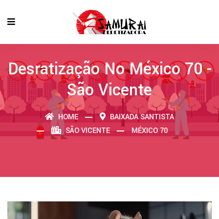
Desratização No México 70 -
São Vicente
HOME
BAIXADA SANTISTA
SÃO VICENTE
MÉXICO 70