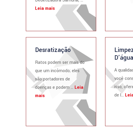
Dedetizadora Samurai, ...
Leia mais
Desratização
Limpez
D’águ
Ratos podem ser mais do
A qualida
que um incômodo; eles
você cons
são portadores de
isso, ofe
doenças e podem ...
Leia
de l...
Lei
mais