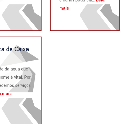
e danos potencia...
Leia
mais
a de Caixa
a
de da água que
ome é vital. Por
recemos serviços
a mais