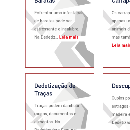
Baratas
Carrap
Enfrentar uma infestação
Os carrap
de baratas pode ser
apenas u
estressante e insalubre.
animais d
Na Dedetiz...
Leia mais
mas tamb
Leia mai
Dedetização de
Descup
Traças
Cupins p
Traças podem danificar
estragos 
roupas, documentos e
madeira e
alimentos. Na
Dedetizad