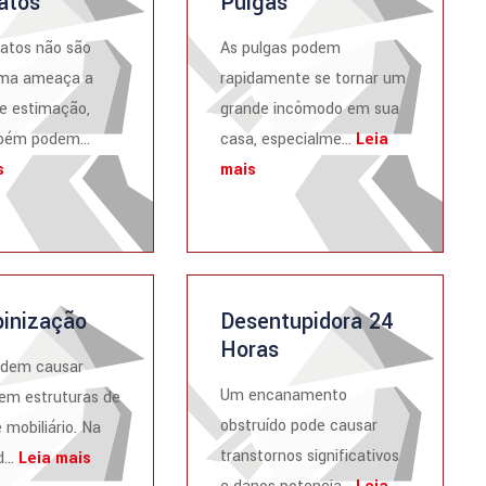
atos
Pulgas
atos não são
As pulgas podem
ma ameaça a
rapidamente se tornar um
e estimação,
grande incômodo em sua
ém podem...
casa, especialme...
Leia
s
mais
inização
Desentupidora 24
Horas
odem causar
Um encanamento
em estruturas de
obstruído pode causar
 mobiliário. Na
transtornos significativos
...
Leia mais