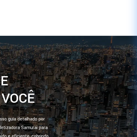
DE
 VOCÊ
sso guia detalhado por
edetizadora Samurai para
o e eficiente, cobrindo