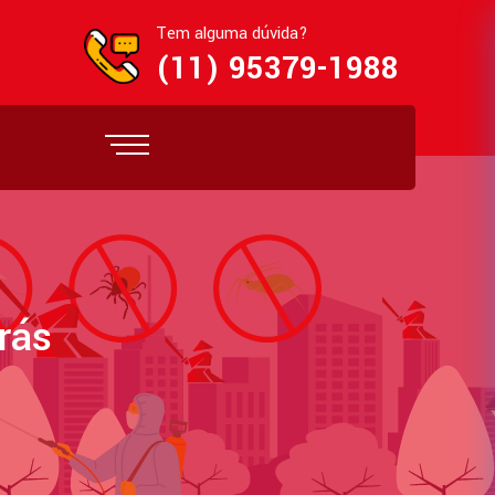
Tem alguma dúvida?
(11) 95379-1988
rás