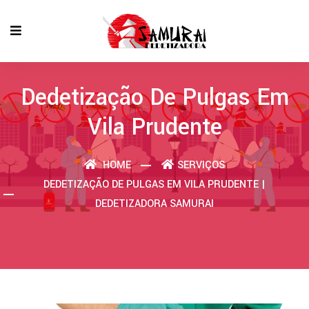
Dedetização De Pulgas Em
Vila Prudente
HOME
SERVIÇOS
DEDETIZAÇÃO DE PULGAS EM VILA PRUDENTE |
DEDETIZADORA SAMURAI