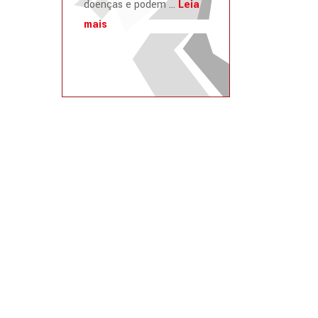
doenças e podem ...
Leia
mais