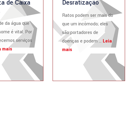
a de Caixa
Desratização
a
Ratos podem ser mais do
de da água que
que um incômodo; eles
ome é vital. Por
são portadores de
recemos serviços
doenças e podem ...
Leia
a mais
mais