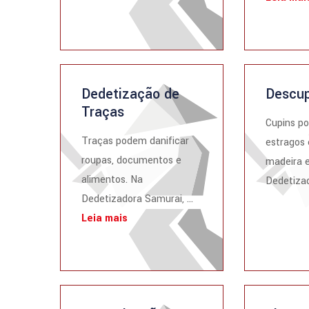
Dedetização de
Descup
Traças
Cupins p
Traças podem danificar
estragos 
roupas, documentos e
madeira e
alimentos. Na
Dedetizad
Dedetizadora Samurai, ...
Leia mais