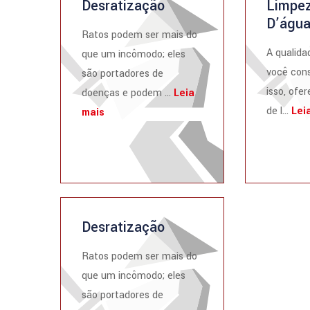
Desratização
Limpez
D’águ
Ratos podem ser mais do
A qualida
que um incômodo; eles
você cons
são portadores de
isso, ofe
doenças e podem ...
Leia
de l...
Lei
mais
Desratização
Ratos podem ser mais do
que um incômodo; eles
são portadores de