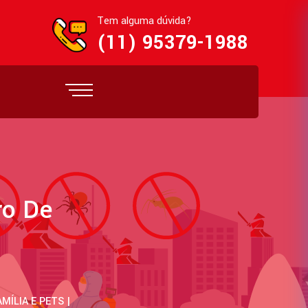
Tem alguma dúvida?
(11) 95379-1988
ro De
ÍLIA E PETS |