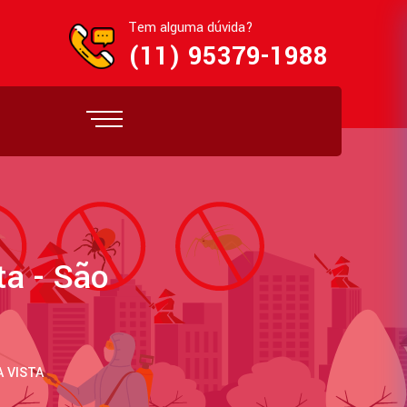
Tem alguma dúvida?
(11) 95379-1988
a - São
 VISTA