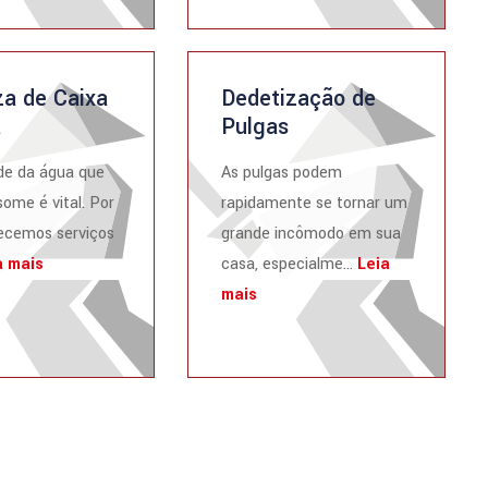
a de Caixa
Dedetização de
a
Pulgas
de da água que
As pulgas podem
ome é vital. Por
rapidamente se tornar um
recemos serviços
grande incômodo em sua
a mais
casa, especialme...
Leia
mais