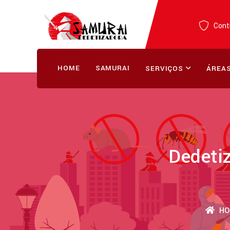
Contr
HOME
SAMURAI
SERVIÇOS
ÁREAS
Dedeti
HO