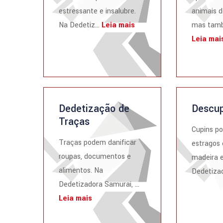
estressante e insalubre.
animais d
Na Dedetiz...
Leia mais
mas tamb
Leia mai
Dedetização de
Descup
Traças
Cupins p
Traças podem danificar
estragos 
roupas, documentos e
madeira e
alimentos. Na
Dedetizad
Dedetizadora Samurai, ...
Leia mais