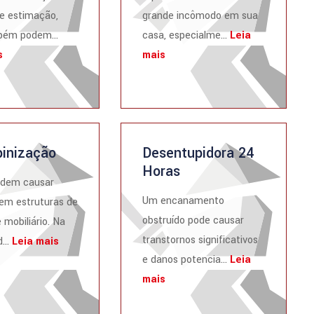
e estimação,
grande incômodo em sua
ém podem...
casa, especialme...
Leia
s
mais
inização
Desentupidora 24
Horas
odem causar
Um encanamento
em estruturas de
obstruído pode causar
 mobiliário. Na
transtornos significativos
...
Leia mais
e danos potencia...
Leia
mais