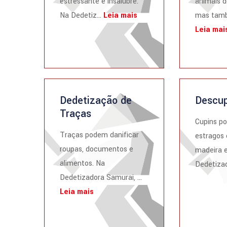
estressante e insalubre.
animais d
Na Dedetiz...
Leia mais
mas tamb
Leia mai
Dedetização de
Descup
Traças
Cupins p
Traças podem danificar
estragos 
roupas, documentos e
madeira e
alimentos. Na
Dedetizad
Dedetizadora Samurai, ...
Leia mais