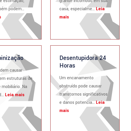
e estimação,
grande incômodo em sua
ém podem...
casa, especialme...
Leia
s
mais
inização
Desentupidora 24
Horas
odem causar
Um encanamento
em estruturas de
obstruído pode causar
 mobiliário. Na
transtornos significativos
...
Leia mais
e danos potencia...
Leia
mais