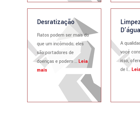
Desratização
Limpez
D’águ
Ratos podem ser mais do
A qualida
que um incômodo; eles
você cons
são portadores de
isso, ofe
doenças e podem ...
Leia
de l...
Lei
mais