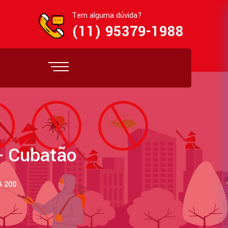
Tem alguma dúvida?
(11) 95379-1988
- Cubatão
 200