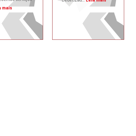
Dedetizad...
Leia mais
a mais