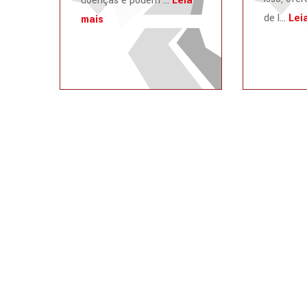
doenças e podem ...
Leia
de l...
Lei
mais