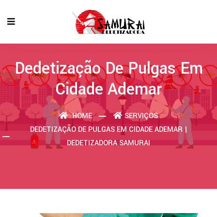
Dedetização De Pulgas Em
Cidade Ademar
HOME
SERVIÇOS
DEDETIZAÇÃO DE PULGAS EM CIDADE ADEMAR |
DEDETIZADORA SAMURAI