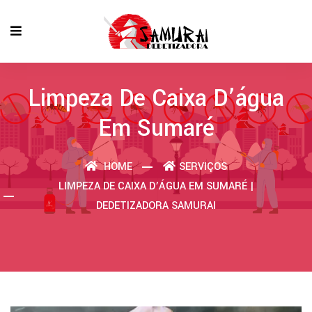
Limpeza De Caixa D’água
Em Sumaré
HOME
SERVIÇOS
LIMPEZA DE CAIXA D’ÁGUA EM SUMARÉ |
DEDETIZADORA SAMURAI