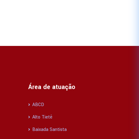
Área de atuação
ABCD
Alto Tietê
Baixada Santista