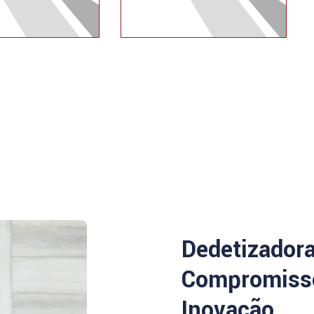
Dedetizador
Compromisso
Inovação