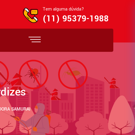
Tem alguma dúvida?
(11) 95379-1988
dizes
ADORA SAMURAI