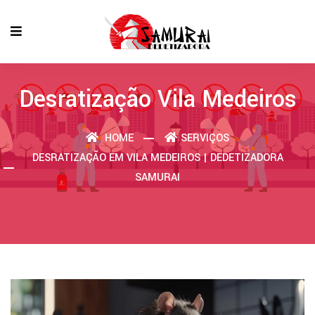
Desratização Vila Medeiros
HOME
SERVIÇOS
DESRATIZAÇÃO EM VILA MEDEIROS | DEDETIZADORA
SAMURAI