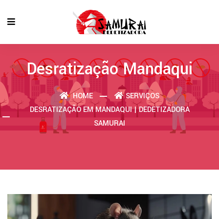
Desratização Mandaqui
HOME
SERVIÇOS
DESRATIZAÇÃO EM MANDAQUI | DEDETIZADORA
SAMURAI