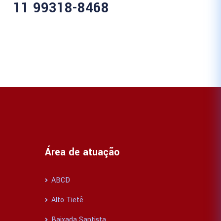
11 99318-8468
Área de atuação
ABCD
Alto Tietê
Baixada Santista