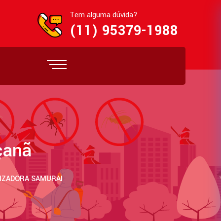
Tem alguma dúvida?
(11) 95379-1988
çanã
TIZADORA SAMURAI