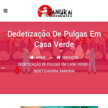
Dedetização De Pulgas Em
Casa Verde
HOME
SERVIÇOS
DEDETIZAÇÃO DE PULGAS EM CASA VERDE |
DEDETIZADORA SAMURAI