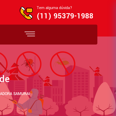
Tem alguma dúvida?
(11) 95379-1988
lde
IZADORA SAMURAI