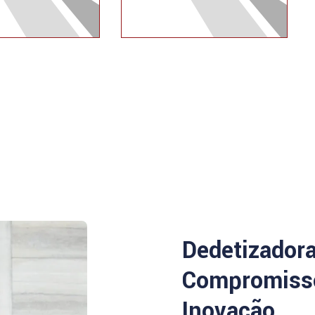
Dedetizador
Compromisso
Inovação