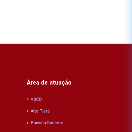
Área de atuação
ABCD
Alto Tietê
Baixada Santista