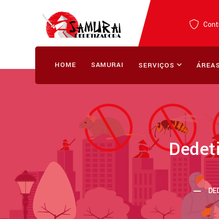
Contr
HOME
SAMURAI
SERVIÇOS
ÁREAS
Dedeti
DE