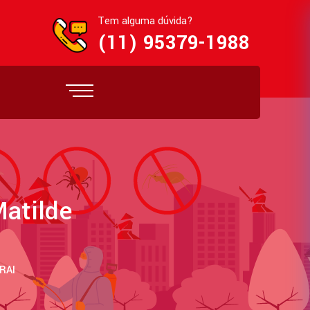
Tem alguma dúvida?
(11) 95379-1988
Matilde
RAI