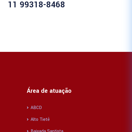
11 99318-8468
Área de atuação
ABCD
Alto Tietê
Baixada Santista