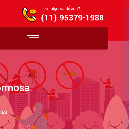
Tem alguma dúvida?
(11) 95379-1988
ormosa
RAI