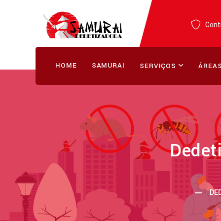
Contr
HOME
SAMURAI
SERVIÇOS
ÁREAS
Dedet
DE