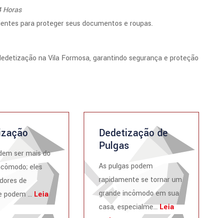
4 Horas
ientes para proteger seus documentos e roupas.
dedetização na Vila Formosa, garantindo segurança e proteção
ização
Dedetização de
Pulgas
dem ser mais do
As pulgas podem
ncômodo; eles
rapidamente se tornar um
dores de
grande incômodo em sua
 podem ...
Leia
casa, especialme...
Leia