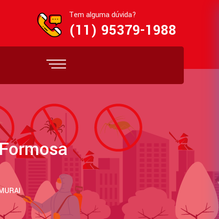
Tem alguma dúvida?
(11) 95379-1988
 Formosa
AMURAI