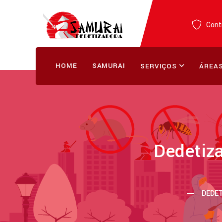
Contr
HOME
SAMURAI
SERVIÇOS
ÁREAS
Dedetiz
DEDET