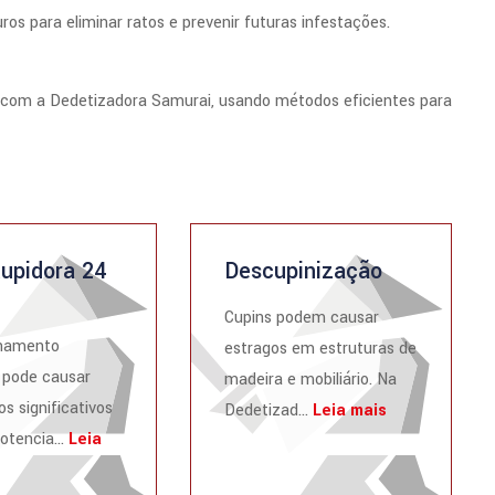
s para eliminar ratos e prevenir futuras infestações.
á com a Dedetizadora Samurai, usando métodos eficientes para
upidora 24
Descupinização
Cupins podem causar
namento
estragos em estruturas de
 pode causar
madeira e mobiliário. Na
os significativos
Dedetizad...
Leia mais
otencia...
Leia