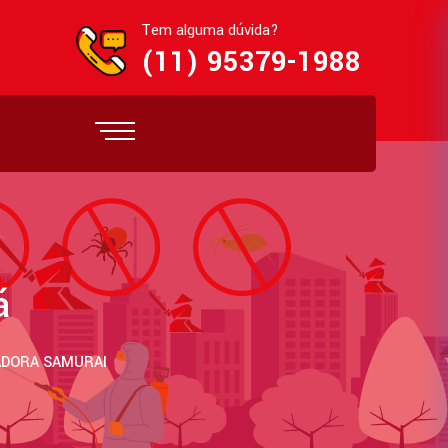
Tem alguma dúvida?
(11) 95379-1988
á
ADORA SAMURAI