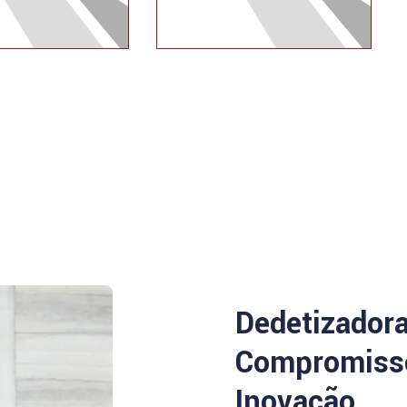
Dedetizador
Compromisso
Inovação