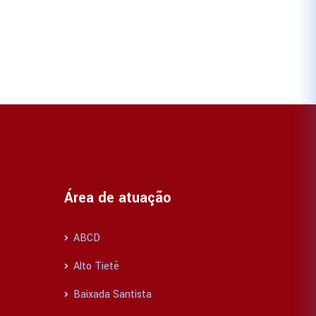
Área de atuação
ABCD
Alto Tietê
Baixada Santista