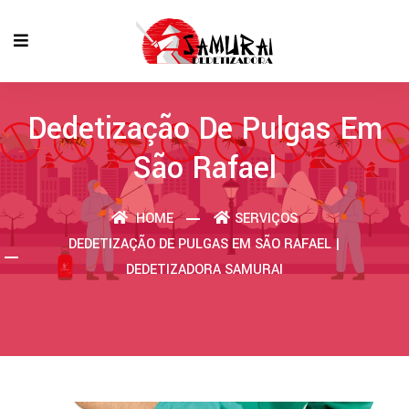
Dedetização De Pulgas Em
São Rafael
HOME
SERVIÇOS
DEDETIZAÇÃO DE PULGAS EM SÃO RAFAEL |
DEDETIZADORA SAMURAI