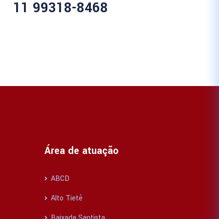
11 99318-8468
Área de atuação
ABCD
Alto Tietê
Baixada Santista