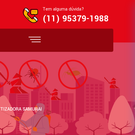
Tem alguma dúvida?
(11) 95379-1988
s
ETIZADORA SAMURAI