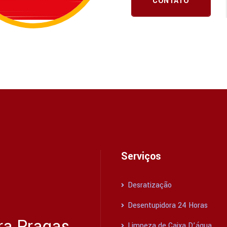
CONTATO
Serviços
Desratização
Desentupidora 24 Horas
ra Pragas
Limpeza de Caixa D’água