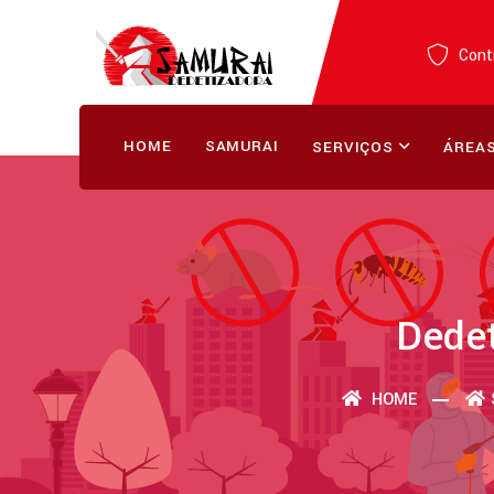
Contr
HOME
SAMURAI
SERVIÇOS
ÁREAS
Dede
HOME