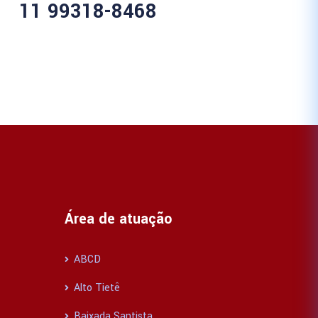
11 99318-8468
Área de atuação
ABCD
Alto Tietê
Baixada Santista