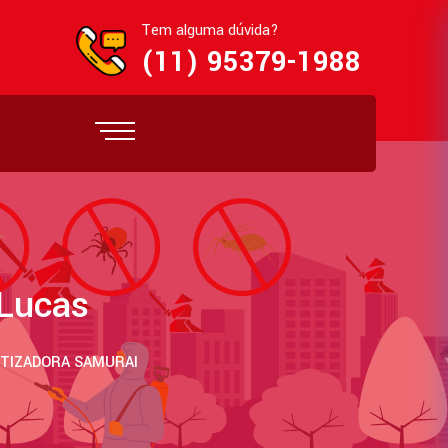
Tem alguma dúvida?
(11) 95379-1988
Lucas
ETIZADORA SAMURAI