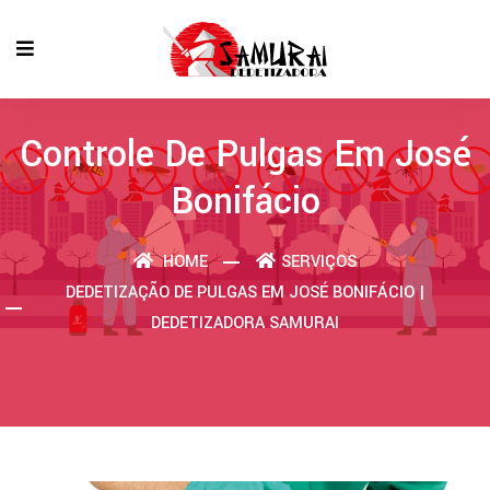
Controle De Pulgas Em José
Bonifácio
HOME
SERVIÇOS
DEDETIZAÇÃO DE PULGAS EM JOSÉ BONIFÁCIO |
DEDETIZADORA SAMURAI