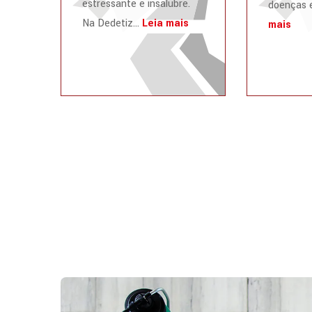
estressante e insalubre.
doenças e
Na Dedetiz...
Leia mais
mais