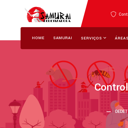
Contr
HOME
SAMURAI
SERVIÇOS
ÁREAS
Contro
DEDET