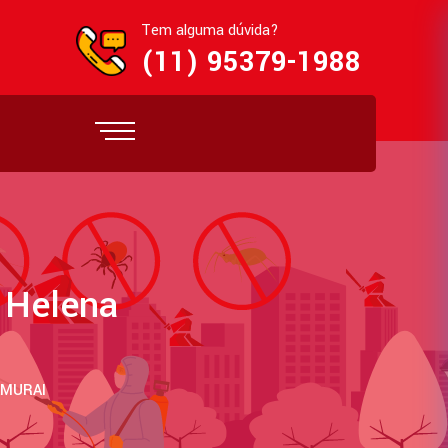
Tem alguma dúvida?
(11) 95379-1988
 Helena
AMURAI