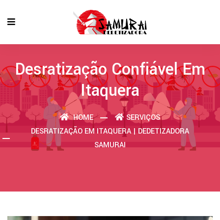
Desratização Confiável Em
Itaquera
HOME
SERVIÇOS
DESRATIZAÇÃO EM ITAQUERA | DEDETIZADORA
SAMURAI