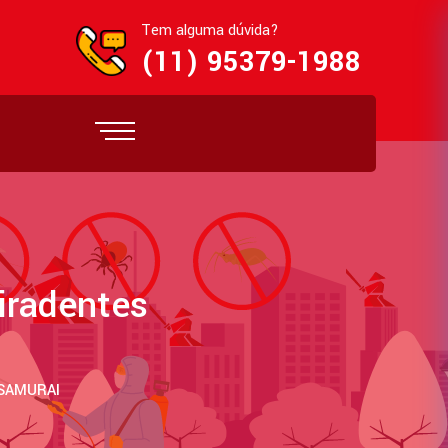
Tem alguma dúvida?
(11) 95379-1988
iradentes
 SAMURAI