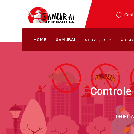
Contr
HOME
SAMURAI
SERVIÇOS
ÁREAS
Controle
DEDETIZ