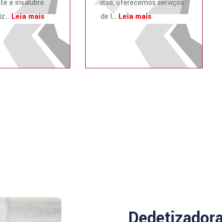
te e insalubre.
isso, oferecemos serviços
z...
Leia mais
de l...
Leia mais
Dedetizador