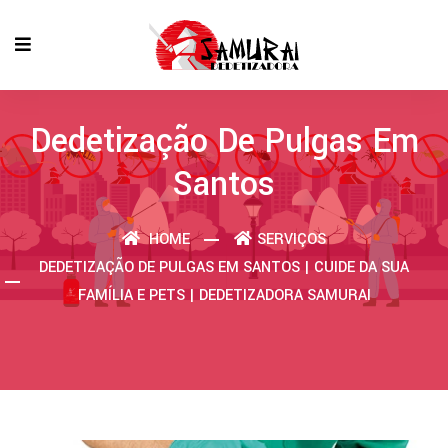
Dedetização De Pulgas Em
Santos
HOME
SERVIÇOS
DEDETIZAÇÃO DE PULGAS EM SANTOS | CUIDE DA SUA
FAMÍLIA E PETS | DEDETIZADORA SAMURAI