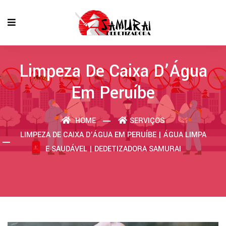
Limpeza De Caixa D’Água
Em Peruíbe
HOME
SERVIÇOS
LIMPEZA DE CAIXA D’ÁGUA EM PERUÍBE | ÁGUA LIMPA
E SAUDÁVEL | DEDETIZADORA SAMURAI