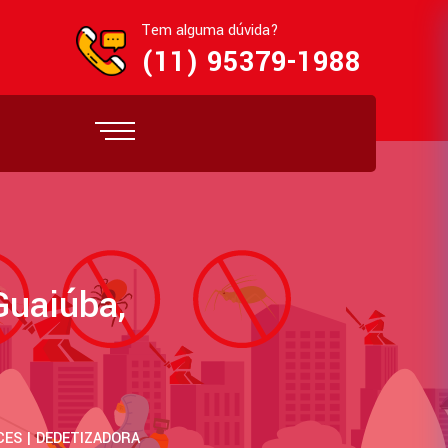
Tem alguma dúvida?
(11) 95379-1988
Guaiúba,
CES | DEDETIZADORA