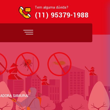
Tem alguma dúvida?
(11) 95379-1988
ZADORA SAMURAI