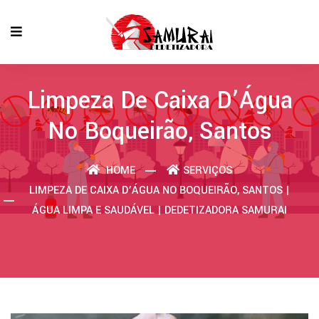
Limpeza De Caixa D’Água
No Boqueirão, Santos
HOME
SERVIÇOS
LIMPEZA DE CAIXA D’ÁGUA NO BOQUEIRÃO, SANTOS |
ÁGUA LIMPA E SAUDÁVEL | DEDETIZADORA SAMURAI