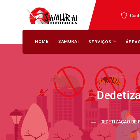
Contr
HOME
SAMURAI
SERVIÇOS
ÁREAS
Dedetiz
DEDETIZAÇÃO DE 