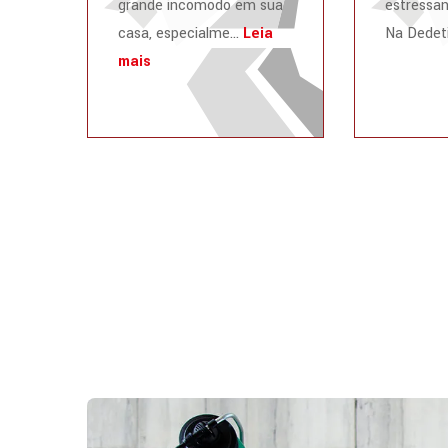
grande incômodo em sua
estressan
casa, especialme...
Leia
Na Dedeti
mais