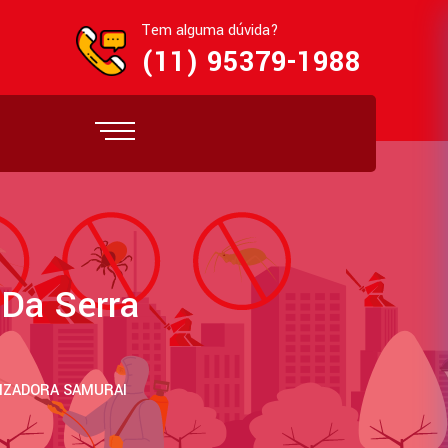
Tem alguma dúvida?
(11) 95379-1988
Da Serra
TIZADORA SAMURAI