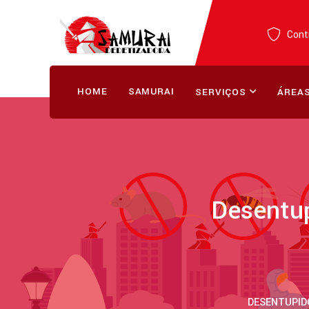
Contr
HOME
SAMURAI
SERVIÇOS
ÁREAS
Desentu
DESENTUPID