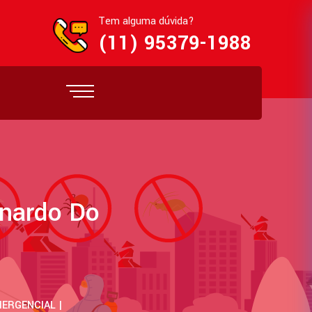
Tem alguma dúvida?
(11) 95379-1988
nardo Do
ERGENCIAL |