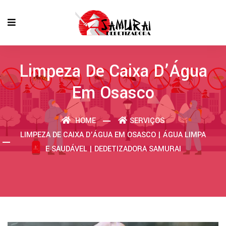
Limpeza De Caixa D’Água
Em Osasco
HOME
SERVIÇOS
LIMPEZA DE CAIXA D’ÁGUA EM OSASCO | ÁGUA LIMPA
E SAUDÁVEL | DEDETIZADORA SAMURAI