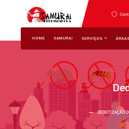
Contr
HOME
SAMURAI
SERVIÇOS
ÁREAS
Ded
DEDETIZAÇÃO D