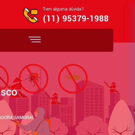
Tem alguma dúvida?
(11) 95379-1988
asco
ZADORA SAMURAI