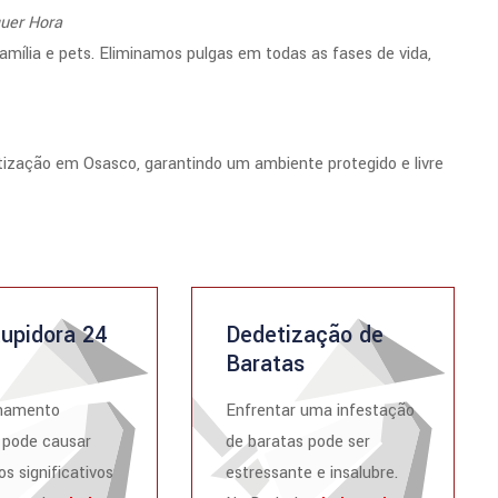
quer Hora
ília e pets. Eliminamos pulgas em todas as fases de vida,
tização em Osasco, garantindo um ambiente protegido e livre
upidora 24
Dedetização de
Baratas
namento
Enfrentar uma infestação
 pode causar
de baratas pode ser
os significativos
estressante e insalubre.