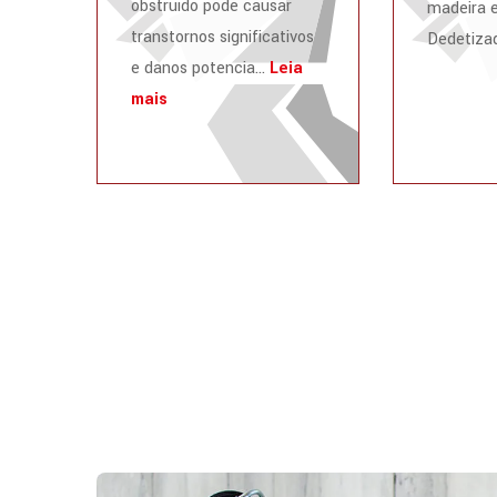
obstruído pode causar
madeira e
transtornos significativos
Dedetizad
e danos potencia...
Leia
mais