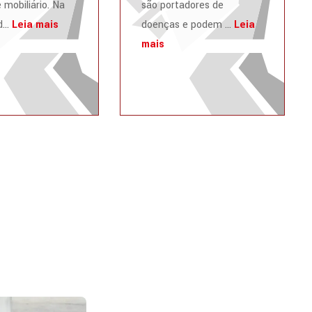
 mobiliário. Na
são portadores de
...
Leia mais
doenças e podem ...
Leia
mais