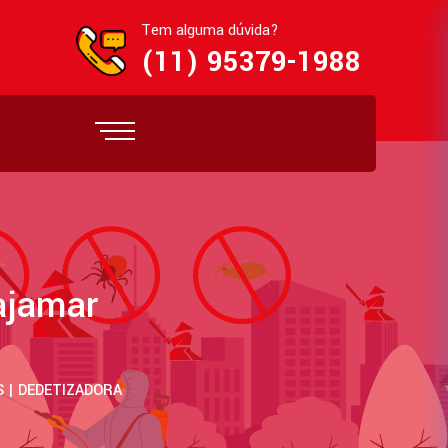
Tem alguma dúvida?
(11) 95379-1988
ajamar
 | DEDETIZADORA