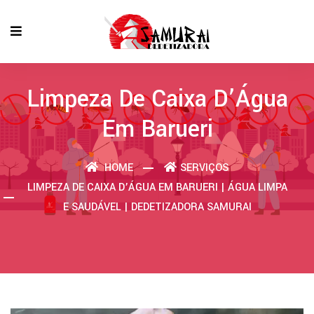
Limpeza De Caixa D’Água
Em Barueri
HOME
SERVIÇOS
LIMPEZA DE CAIXA D’ÁGUA EM BARUERI | ÁGUA LIMPA
E SAUDÁVEL | DEDETIZADORA SAMURAI