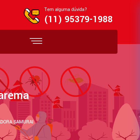
Tem alguma dúvida?
(11) 95379-1988
rarema
ZADORA SAMURAI