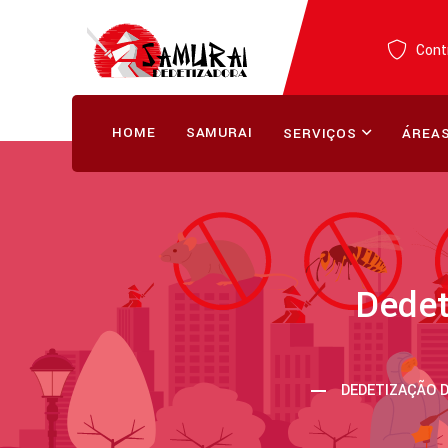
Contr
HOME
SAMURAI
SERVIÇOS
ÁREAS
Dedet
DEDETIZAÇÃO D