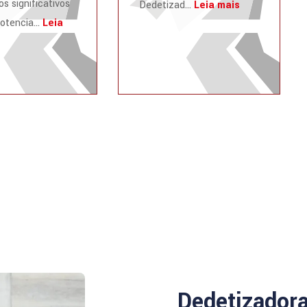
os significativos
Dedetizad...
Leia mais
otencia...
Leia
Dedetizador