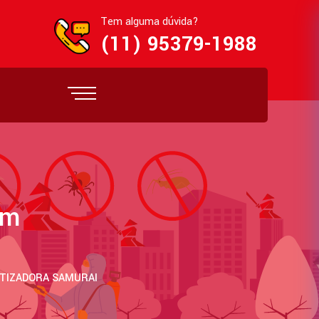
Tem alguma dúvida?
(11) 95379-1988
im
ETIZADORA SAMURAI