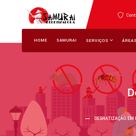
Contr
HOME
SAMURAI
SERVIÇOS
ÁREAS
D
DESRATIZAÇÃO EM 