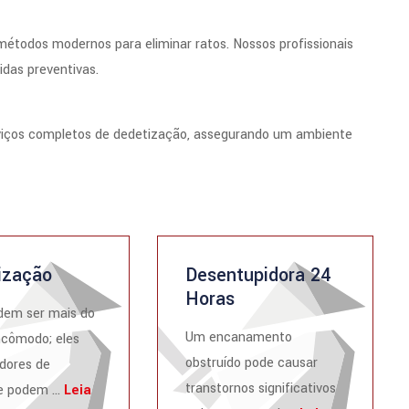
métodos modernos para eliminar ratos. Nossos profissionais
das preventivas.
rviços completos de dedetização, assegurando um ambiente
ização
Desentupidora 24
Horas
dem ser mais do
Um encanamento
ncômodo; eles
obstruído pode causar
dores de
transtornos significativos
 podem ...
Leia