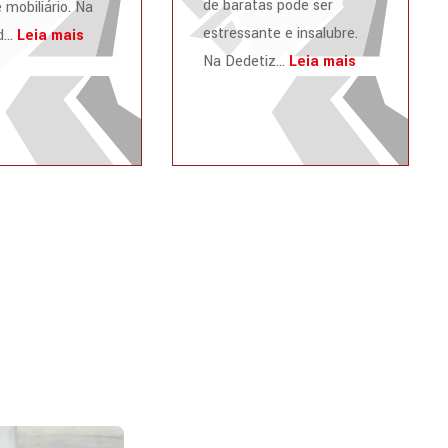
de baratas pode ser
 mobiliário. Na
estressante e insalubre.
...
Leia mais
Na Dedetiz...
Leia mais