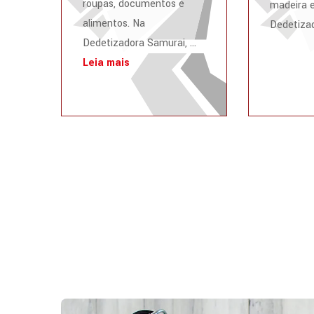
roupas, documentos e
madeira e
alimentos. Na
Dedetizad
Dedetizadora Samurai, ...
Leia mais