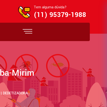
Tem alguma dúvida?
(11) 95379-1988
iba-Mirim
 | DEDETIZADORA