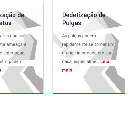
zação de
Dedetização de
atos
Pulgas
atos não são
As pulgas podem
ma ameaça a
rapidamente se tornar um
e estimação,
grande incômodo em sua
ém podem...
casa, especialme...
Leia
s
mais