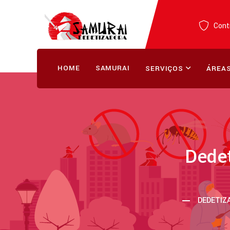
Contr
HOME
SAMURAI
SERVIÇOS
ÁREAS
Dede
DEDETIZ