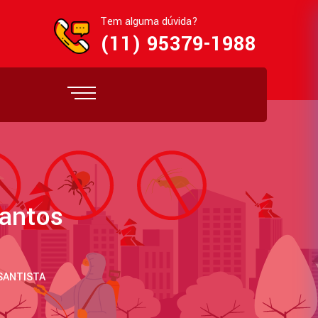
Tem alguma dúvida?
(11) 95379-1988
antos
SANTISTA