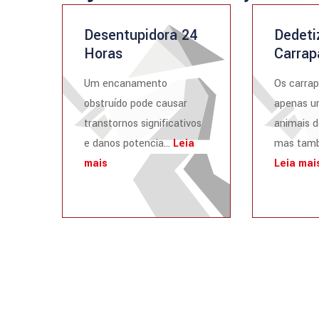
Desentupidora 24
Dedeti
Horas
Carrap
Um encanamento
Os carrap
obstruído pode causar
apenas u
transtornos significativos
animais d
e danos potencia...
Leia
mas tamb
mais
Leia mai