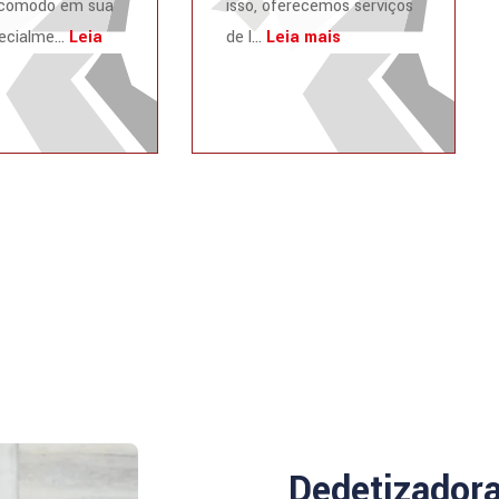
ncômodo em sua
isso, oferecemos serviços
ecialme...
Leia
de l...
Leia mais
Dedetizador