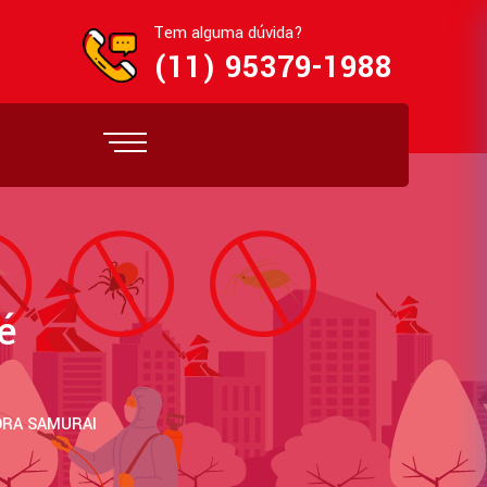
Tem alguma dúvida?
(11) 95379-1988
é
DORA SAMURAI