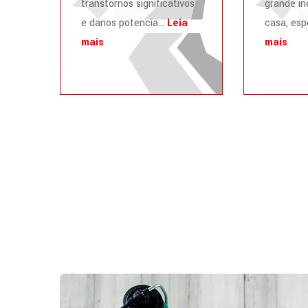
transtornos significativos
grande i
e danos potencia...
Leia
casa, esp
mais
mais